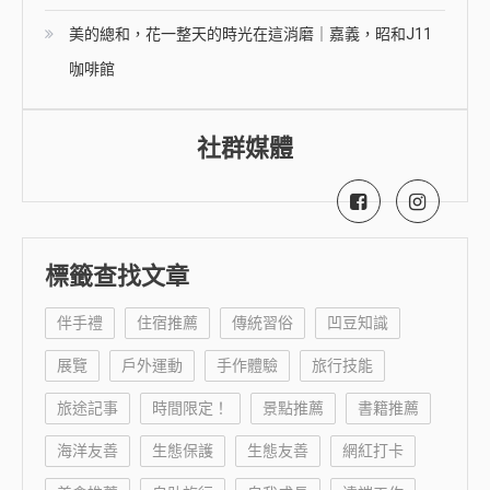
美的總和，花一整天的時光在這消磨｜嘉義，昭和J11
咖啡館
社群媒體
標籤查找文章
伴手禮
住宿推薦
傳統習俗
凹豆知識
展覽
戶外運動
手作體驗
旅行技能
旅途記事
時間限定！
景點推薦
書籍推薦
海洋友善
生態保護
生態友善
網紅打卡