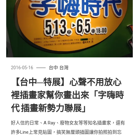
台中
台灣
2016-05-16
【台中─特展】心聲不用放心
裡插畫家幫你畫出來「字嗨時
代 插畫新勢力聯展」
好人信的日常、A Ray、廢物女友等等知名插畫家，還有
許多Line上常見貼圖，搞笑無厘頭插圖讓你拍照拍到忘