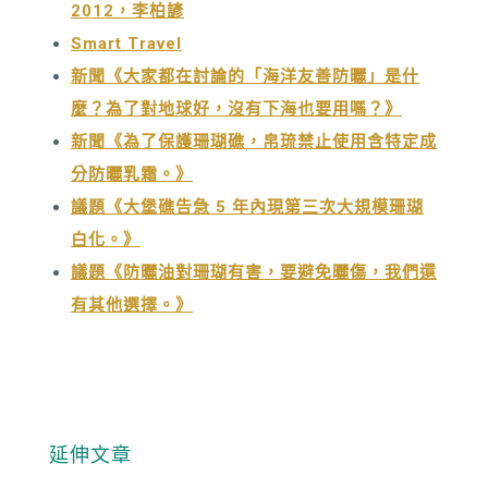
2012，李柏諺
Smart Travel
新聞《大家都在討論的「海洋友善防曬」是什
麼？為了對地球好，沒有下海也要用嗎？》
新聞《為了保護珊瑚礁，帛琉禁止使用含特定成
分防曬乳霜。》
議題《大堡礁告急 5 年內現第三次大規模珊瑚
白化。》
議題《防曬油對珊瑚有害，要避免曬傷，我們還
有其他選擇。》
延伸文章