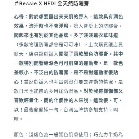
＃Bessie X HEDI
全天然防曬膏
心得：
對於想要露出美美肌的野人，這款具有潤色
效果，流汗時也不會浮粉
，讓人會愛上的防曬膏。
聞起來也有別於其他品牌，多了淡淡薰衣草味道
（多數物理防曬都會是可可味）。上次購買跟店員
聊天，店員說創辦人
開發了兩款顏色防曬膏，其中
一款特別開發給深色可可肌膚的運動者，是
一款色
差較小、不泛白的防曬膏，是不是對運動者很貼
心！
當然創辦人
也考量到
沒有要去運動的情況，是
款日常也能擦的多用途防曬品。
對於我這樣懶惰又
喜歡輕量化、簡約化個性的人來說，這款很・可・
以！
最後偷偷補一句，台灣品牌請多加支持。啊
哈。
顏色：淺膚色為一般顏色肌膚使用；巧克力牛奶為