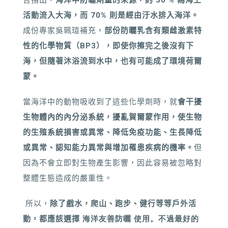
活動流入大海，而
70
%
則是經由汙水排入海洋。
成份專家吳珮瑄補充，
部份防曬乳含有類雌激素特
性的化學物質（BP3），即使你擦完之後沒有下
海，但隨著沐浴流到水中，也有可能成了環境荷爾
蒙。
當海洋中的動物吸收到了這些化學劑時，就
會干擾
生物體內的內分泌系統，擾亂賀爾蒙作用，使生物
的生殖系統損害或異常、降低免疫功能、生長降低
或異常、認知能力異常與增加罹患疾病的機率。
但
因為不會立即對生物產生影響，因此容易被忽略對
整體生態造成的嚴重性。
所以，
除了戲水，爬山、跑步、健行等等戶外活
動，都應該選擇
海洋友善防曬 使用。不過最好的