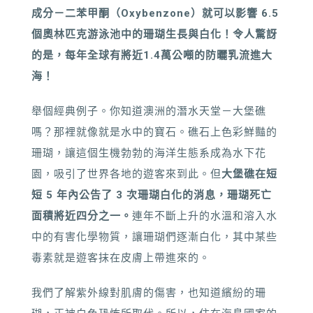
成分－二苯甲酮（Oxybenzone）就可以影響
6.5
個奧林匹克游泳池中的珊瑚生長與白化！令人驚訝
的是，每年全球有將近1.4萬公噸的防曬乳流進大
海！
舉個經典例子。你知道澳洲的潛水天堂－大堡礁
嗎？那裡就像就是水中的寶石。礁石上色彩鮮豔的
珊瑚，讓這個生機勃勃的海洋生態系成為水下花
園，吸引了世界各地的遊客來到此。但
大堡礁在短
短 5 年內公告了 3 次
珊瑚白化的消息，
珊瑚死亡
面積將近四分之一。
連年
不斷上升的水溫和溶入水
中的有害化學物質，讓珊瑚們逐漸白化，其中某些
毒素就是遊客抹在皮膚上帶進來的。
我們了解紫外線對肌膚的傷害，也知道繽紛的珊