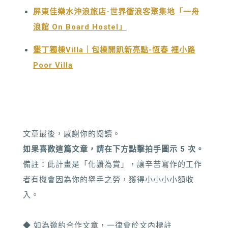
屏東佳樂水沖浪旅店-世界衝浪客聚集地「一舟
浪館 On Board Hostel」
墾丁獨棟Villa｜包棟開趴新亮點-恆春 裡小路
Poor Villa
文章最後，感謝你的閱讀。
如果喜歡這篇文章，請在下方點擊拍手圖示 5 次。
備註：此計畫是「化讚為賞」，讓辛苦寫作的工作
者有機會因為你的舉手之勞，獲得小小小小額收
入。
◆ 如為邀約合作文章，一律會於文內標註