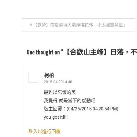
文
【露營】南投清境大爆炸櫻花林「小太陽露營區」
章
導
One thought on “
【合歡山主峰】日落，不
覽
柯柏
2015-04-2314:48
最難以忘懷的美
我覺得 就是當下的感動吧
版主回覆：(04/25/2015 04:20:54 PM)
you got it!!!!
登入以進行回覆