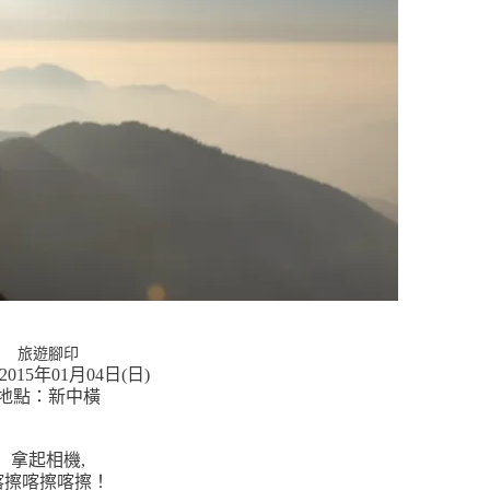
影〉
中
旅遊腳印
015年01月04日(日)
地點：新中橫
拿起相機,
喀擦喀擦喀擦！