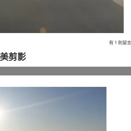
在
有 1 則留
〈【合
美剪影
歡
山
主
峰】
日
落，
不
完
美
剪