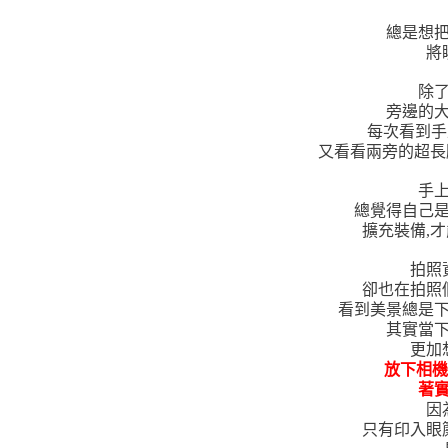
總是想把
將
除了
旁邊的大
每次看到手上的
又看看兩旁的超長
手上
總覺得自己是
擴充裝備,
拍照
卻也在拍照
看到美景總是下
其實當下
更加
放下相機
著實
因
只有印入眼