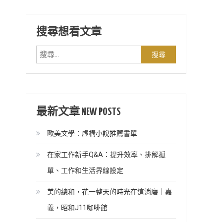
搜尋想看文章
搜
尋
關
鍵
字:
最新文章 NEW POSTS
歐美文學：虛構小說推薦書單
在家工作新手Q&A：提升效率、排解孤
單、工作和生活界線設定
美的總和，花一整天的時光在這消磨｜嘉
義，昭和J11咖啡館