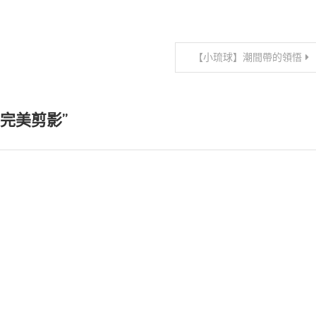
【小琉球】潮間帶的領悟
完美剪影
”