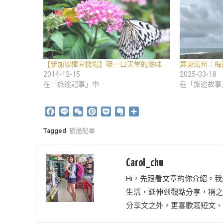
【新加坡樟宜機場】吸一口天堂的滋味
屏東滿州：梅
2014-12-15
2025-03-18
在「旅途記事」中
在「旅途故事
Facebook
Line
WeChat
Pinterest
Pocket
Evernote
分
享
Tagged
旅途記事
Carol_chu
Hi，先跟看文章的你介紹。我
生活，延伸到觀點分享，稱之為
分享文之外，更喜歡寫短文、