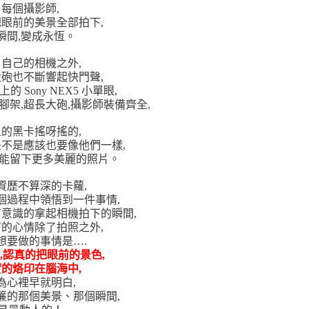
每個攝影師,
眼前的美景全部拍下,
瞬間,變成永恆。
自己的相機之外,
砲也不斷響起快門聲,
 Sony NEX5 小單眼,
腳架,超長大砲,攝影師裝備齊全,
的黑卡搖呀搖的,
不是應該也要像他們一樣,
才能留下更多美麗的照片。
資歷不算深的卡蘿,
個過程中領悟到一件事情,
意識的拿起相機拍下的瞬間,
的心情除了拍照之外,
想要做的事情是….
,認真的把眼前的景色,
的烙印在腦海中,
為心裡早就明白,
簾的那個美景、那個瞬間,