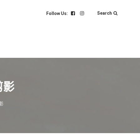
Search
Follow Us:
剪影
影