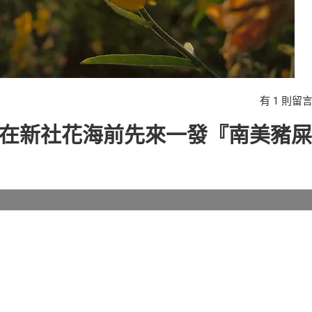
在
有 1 則留
〈【景
 搶在新社花海前先來一發『南美豬屎
點】
台
中
月
下
老
人
─
搶
在