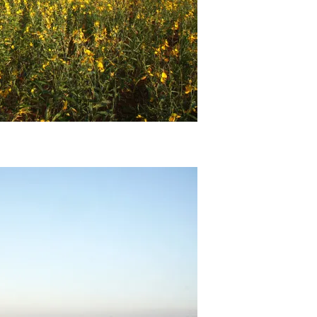
花
海〉
中