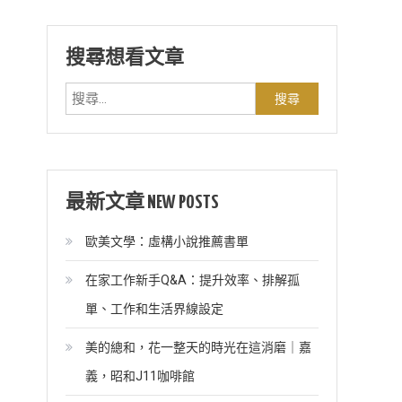
搜尋想看文章
搜
尋
關
鍵
字:
最新文章 NEW POSTS
歐美文學：虛構小說推薦書單
在家工作新手Q&A：提升效率、排解孤
單、工作和生活界線設定
美的總和，花一整天的時光在這消磨｜嘉
義，昭和J11咖啡館