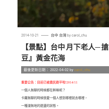
台中
台灣
2014-10-21
by
carol_chu
【景點】台中 月下老人─
豆』黃金花海
最後更新日期： 2022-04-02 by
carol_chu
重要公告：目前已被農民剷平啦!2014/11
一個人無聊的時候都在幹嘛呢？
卡蘿無聊的時候很愛一個人想到哪裡就去哪裡，
一種漫無地的遊盪的狀態。