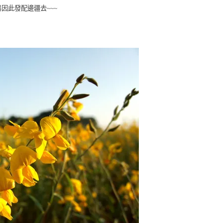
因此發配邊疆去~~~