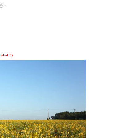
態。
新
社
花
海
前
先
(what?!)
來
一
發
『南
美
豬
屎
豆』
黃
金